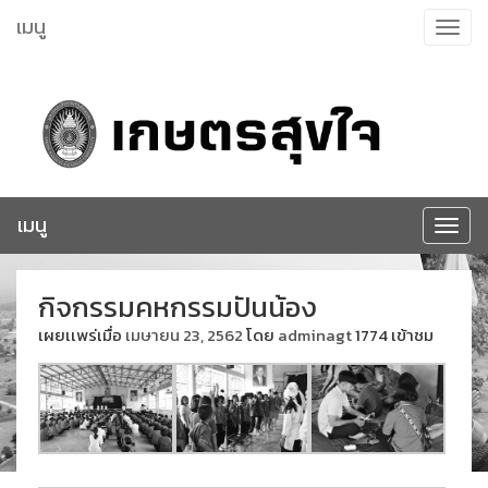
ข้าม
เมนู
Toggle
ไป
navigat
ยัง
เนื้อหา
เมนู
Toggle
navigat
กิจกรรมคหกรรมปันน้อง
เผยเเพร่เมื่อ
เมษายน 23, 2562
โดย
adminagt
1774 เข้าชม